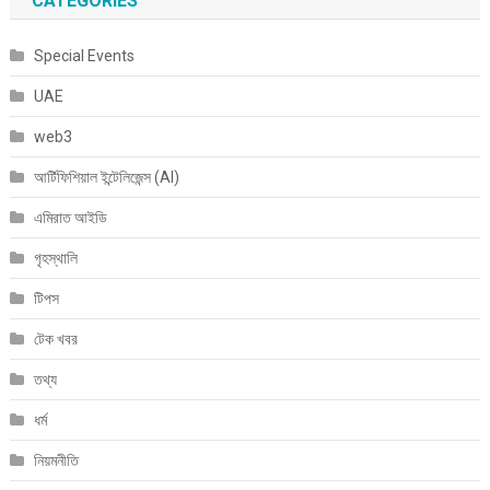
CATEGORIES
Special Events
UAE
web3
আর্টিফিশিয়াল ইন্টেলিজেন্স (AI)
এমিরাত আইডি
গৃহস্থালি
টিপস
টেক খবর
তথ্য
ধর্ম
নিয়মনীতি