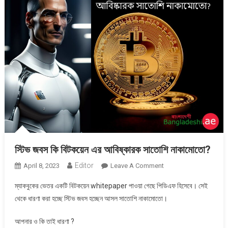
স্টিভ জবস কি বিটকয়েন এর আবিষ্কারক সাতোশি নাকামোতো?
Editor
On
April 8, 2023
Leave A Comment
স্টিভ
ম্যাকবুকের ভেতর একটি বিটকয়েন whitepaper পাওয়া গেছে পিডিএফ হিসেবে। সেই
জবস
থেকে ধারণা করা হচ্ছে স্টিভ জবস হচ্ছেন আসল সাতোশি নাকামোতো।
কি
বিটকয়েন
আপনার ও কি তাই ধারণা ?
এর