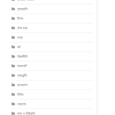
গৃহস্থালি
টিপস
টেক খবর
তথ্য
ধর্ম
নিয়মনীতি
পাসপোর্ট
প্যারেন্টিং
বাংলাদেশ
বিবিধ
বেড়ানো
ভাত ও বিরিয়ানি