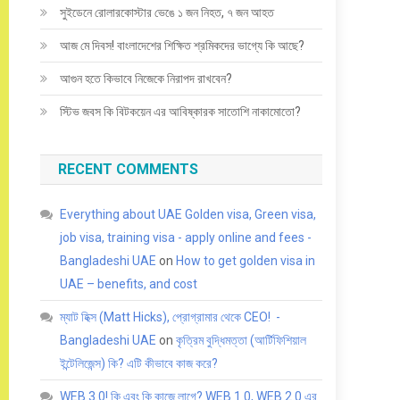
সুইডেনে রোলারকোস্টার ভেঙে ১ জন নিহত, ৭ জন আহত
আজ মে দিবস! বাংলাদেশের শিক্ষিত শ্রমিকদের ভাগ্যে কি আছে?
আগুন হতে কিভাবে নিজেকে নিরাপদ রাখবেন?
স্টিভ জবস কি বিটকয়েন এর আবিষ্কারক সাতোশি নাকামোতো?
RECENT COMMENTS
Everything about UAE Golden visa, Green visa,
job visa, training visa - apply online and fees -
Bangladeshi UAE
on
How to get golden visa in
UAE – benefits, and cost
ম্যাট হিক্স (Matt Hicks), প্রোগ্রামার থেকে CEO! -
Bangladeshi UAE
on
কৃত্রিম বুদ্ধিমত্তা (আর্টিফিশিয়াল
ইন্টেলিজেন্স) কি? এটি কীভাবে কাজ করে?
WEB 3.0! কি এবং কি কাজে লাগে? WEB 1.0, WEB 2.0 এর