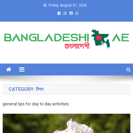
Skip
Friday, August 07, 2026
to
content
Bangladeshi UAE
Bangladeshi Expats – Cloud Space for Everything!
CATEGORY:
টিপস
general tips for day to day activities