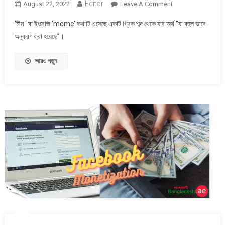
Editor
On
August 22, 2022
Leave A Comment
মীম
‘মীম ‘ বা ইংরেজি ‘meme’ কথাটি এসেছে একটি গ্রিক শব্দ থেকে যার অর্থ “যা বহুল ভাবে
(meme)
অনুকরণ করা হয়েছে”।
কি
?
আরও পড়ুন
কিভাবে
তৈরী
করা
হয়?