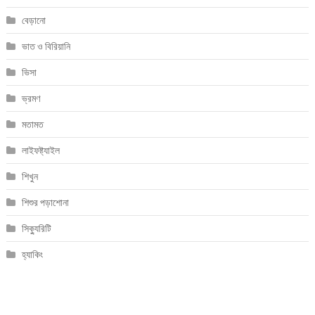
বেড়ানো
ভাত ও বিরিয়ানি
ভিসা
ভ্রমণ
মতামত
লাইফষ্ট্যাইল
শিখুন
শিশুর পড়াশোনা
সিক্যুরিটি
হ্যাকিং