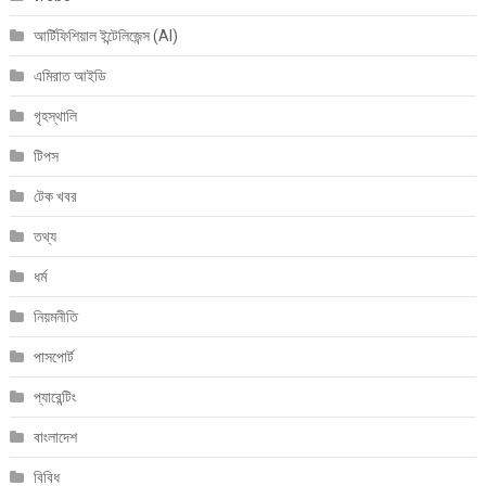
আর্টিফিশিয়াল ইন্টেলিজেন্স (AI)
এমিরাত আইডি
গৃহস্থালি
টিপস
টেক খবর
তথ্য
ধর্ম
নিয়মনীতি
পাসপোর্ট
প্যারেন্টিং
বাংলাদেশ
বিবিধ