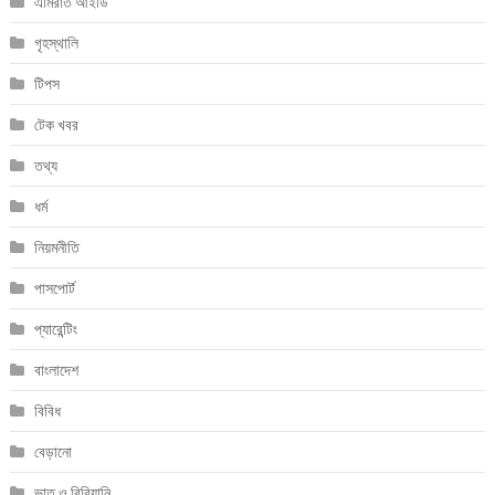
এমিরাত আইডি
গৃহস্থালি
টিপস
টেক খবর
তথ্য
ধর্ম
নিয়মনীতি
পাসপোর্ট
প্যারেন্টিং
বাংলাদেশ
বিবিধ
বেড়ানো
ভাত ও বিরিয়ানি