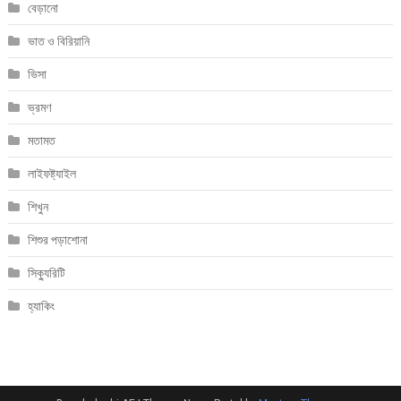
বেড়ানো
ভাত ও বিরিয়ানি
ভিসা
ভ্রমণ
মতামত
লাইফষ্ট্যাইল
শিখুন
শিশুর পড়াশোনা
সিক্যুরিটি
হ্যাকিং