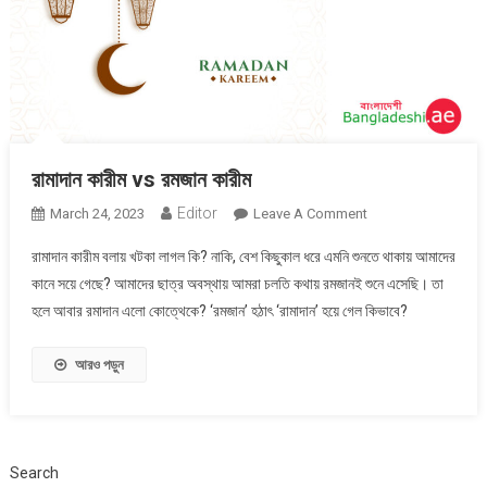
রামাদান কারীম vs রমজান কারীম
Editor
On
March 24, 2023
Leave A Comment
রামাদান
রামাদান কারীম বলায় খটকা লাগল কি? নাকি, বেশ কিছুকাল ধরে এমনি শুনতে থাকায় আমাদের
কারীম
কানে সয়ে গেছে? আমাদের ছাত্র অবস্থায় আমরা চলতি কথায় রমজানই শুনে এসেছি। তা
Vs
হলে আবার রমাদান এলো কোত্থেকে? ‘রমজান’ হঠাৎ ‘রামাদান’ হয়ে গেল কিভাবে?
রমজান
কারীম
আরও পড়ুন
Search