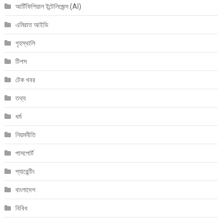
আর্টিফিশিয়াল ইন্টেলিজেন্স (AI)
এমিরাত আইডি
গৃহস্থালি
টিপস
টেক খবর
তথ্য
ধর্ম
নিয়মনীতি
পাসপোর্ট
প্যারেন্টিং
বাংলাদেশ
বিবিধ