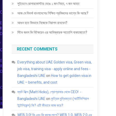
সুইডেনে রোলারকোস্টার ভেঙে ১ জন নিহত, ৭ জন আহত
আজ মে দিবস! বাংলাদেশের শিক্ষিত শ্রমিকদের ভাগ্যে কি আছে?
আগুন হতে কিভাবে নিজেকে নিরাপদ রাখবেন?
স্টিভ জবস কি বিটকয়েন এর আবিষ্কারক সাতোশি নাকামোতো?
RECENT COMMENTS
Everything about UAE Golden visa, Green visa,
job visa, training visa - apply online and fees -
Bangladeshi UAE
on
How to get golden visa in
UAE – benefits, and cost
ম্যাট হিক্স (Matt Hicks), প্রোগ্রামার থেকে CEO! -
Bangladeshi UAE
on
কৃত্রিম বুদ্ধিমত্তা (আর্টিফিশিয়াল
ইন্টেলিজেন্স) কি? এটি কীভাবে কাজ করে?
WEB 3.0! কি এবং কি কাজে লাগে? WEB 1.0, WEB 2.0 এর