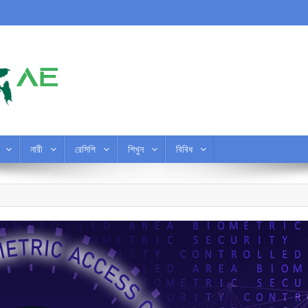
নারী
রেসিপি
শিখুন
বিবিধ