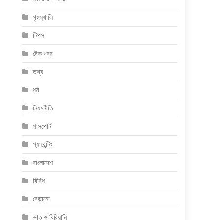
গৃহস্থালি
টিপস
টেক খবর
তথ্য
ধর্ম
নিয়মনীতি
পাসপোর্ট
প্যারেন্টিং
বাংলাদেশ
বিবিধ
বেড়ানো
ভাত ও বিরিয়ানি