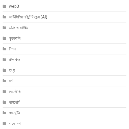
web3
আর্টিফিশিয়াল ইন্টেলিজেন্স (AI)
এমিরাত আইডি
গৃহস্থালি
টিপস
টেক খবর
তথ্য
ধর্ম
নিয়মনীতি
পাসপোর্ট
প্যারেন্টিং
বাংলাদেশ