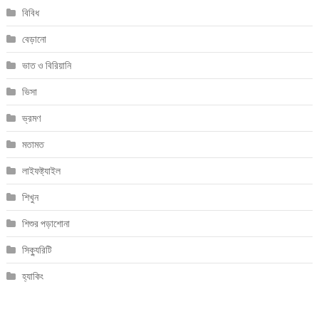
বিবিধ
বেড়ানো
ভাত ও বিরিয়ানি
ভিসা
ভ্রমণ
মতামত
লাইফষ্ট্যাইল
শিখুন
শিশুর পড়াশোনা
সিক্যুরিটি
হ্যাকিং