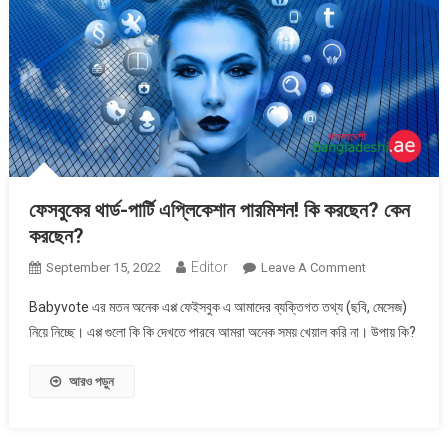
ফেসবুকের থার্ড-পার্টি এপ্লিকেশান পারমিশন! কি করছেন? কেন
করছেন?
Editor
On
September 15, 2022
Leave A Comment
ফেসবুকের
Babyvote এর মতন অনেক এপ্প ফেইসবুক এ আমাদের ব্যক্তিগত তথ্য (ছবি, মেসেজ)
থার্ড-
নিয়ে নিচ্ছে। এপ্প গুলো কি কি দেখতে পারবে আমরা অনেক সময় খেয়াল করি না। উপায় কি?
পার্টি
এপ্লিকেশান
আরও পড়ুন
পারমিশন!
কি
করছেন?