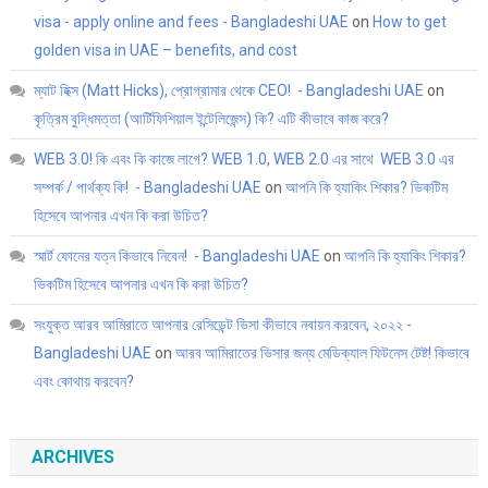
visa - apply online and fees - Bangladeshi UAE
on
How to get
golden visa in UAE – benefits, and cost
ম্যাট হিক্স (Matt Hicks), প্রোগ্রামার থেকে CEO! - Bangladeshi UAE
on
কৃত্রিম বুদ্ধিমত্তা (আর্টিফিশিয়াল ইন্টেলিজেন্স) কি? এটি কীভাবে কাজ করে?
WEB 3.0! কি এবং কি কাজে লাগে? WEB 1.0, WEB 2.0 এর সাথে WEB 3.0 এর
সম্পর্ক / পার্থক্য কি! - Bangladeshi UAE
on
আপনি কি হ্যাকিং শিকার? ভিকটিম
হিসেবে আপনার এখন কি করা উচিত?
স্মার্ট ফোনের যত্ন কিভাবে নিবেন! - Bangladeshi UAE
on
আপনি কি হ্যাকিং শিকার?
ভিকটিম হিসেবে আপনার এখন কি করা উচিত?
সংযুক্ত আরব আমিরাতে আপনার রেসিডেন্ট ভিসা কীভাবে নবায়ন করবেন, ২০২২ -
Bangladeshi UAE
on
আরব আমিরাতের ভিসার জন্য মেডিক্যাল ফিটনেস টেষ্ট! কিভাবে
এবং কোথায় করবেন?
ARCHIVES