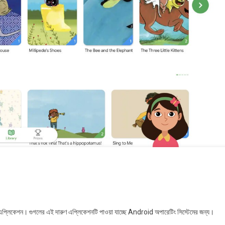
র
লিকেশন। গুগলের এই দারুণ এপ্লিকেশনটি পাওয়া যাচ্ছে Android অপারেটিং সিস্টেমের জন্য।
র