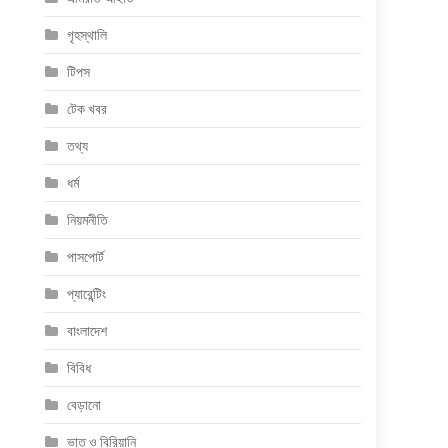
গৃহস্থালি
টিপস
টেক খবর
তথ্য
ধর্ম
নিয়মনীতি
পাসপোর্ট
প্যারেন্টিং
বাংলাদেশ
বিবিধ
বেড়ানো
ভাত ও বিরিয়ানি