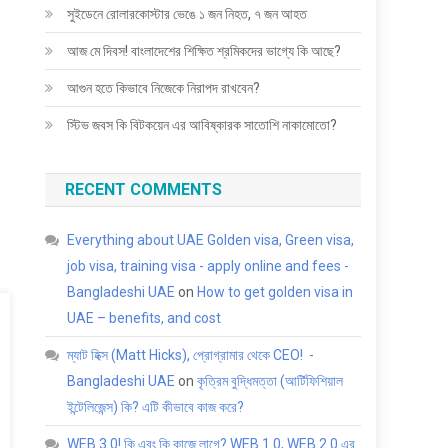
সুইডেনে রোলারকোস্টার ভেঙে ১ জন নিহত, ৭ জন আহত
আজ মে দিবস! বাংলাদেশের শিক্ষিত শ্রমিকদের ভাগ্যে কি আছে?
আগুন হতে কিভাবে নিজেকে নিরাপদ রাখবেন?
স্টিভ জবস কি বিটকয়েন এর আবিষ্কারক সাতোশি নাকামোতো?
RECENT COMMENTS
Everything about UAE Golden visa, Green visa,
job visa, training visa - apply online and fees -
Bangladeshi UAE
on
How to get golden visa in
UAE – benefits, and cost
ম্যাট হিক্স (Matt Hicks), প্রোগ্রামার থেকে CEO! -
Bangladeshi UAE
on
কৃত্রিম বুদ্ধিমত্তা (আর্টিফিশিয়াল
ইন্টেলিজেন্স) কি? এটি কীভাবে কাজ করে?
WEB 3.0! কি এবং কি কাজে লাগে? WEB 1.0, WEB 2.0 এর