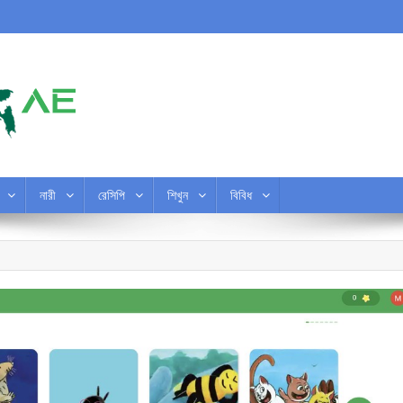
নারী
রেসিপি
শিখুন
বিবিধ