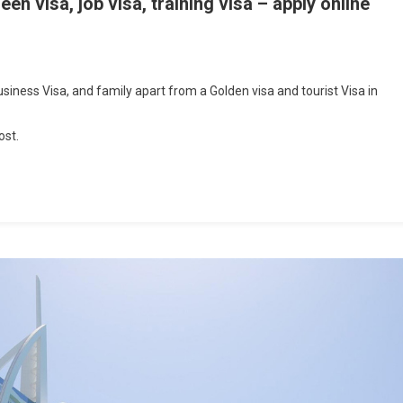
n visa, job visa, training visa – apply online
n
erything
iness Visa, and family apart from a Golden visa and tourist Visa in
bout
AE
ost.
olden
sa,
reen
sa,
ob
sa,
aining
isa
pply
line
nd
ees