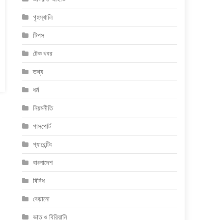
গৃহস্থালি
টিপস
টেক খবর
তথ্য
ধর্ম
নিয়মনীতি
পাসপোর্ট
প্যারেন্টিং
বাংলাদেশ
বিবিধ
বেড়ানো
ভাত ও বিরিয়ানি