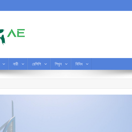
নারী
রেসিপি
শিখুন
বিবিধ