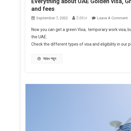
Everything about UAE Golden visa, Gree
and fees
Editor
O
September 7, 2022
Leave A Comment
Ev
Now you can get a green Visa, temporary work visa, bus
A
the UAE.
U
Check the different types of visa and eligibility in our p
G
Vi
G
আরও পড়ুন
Vi
J
Vi
Tr
V
–
A
On
A
F