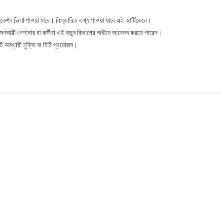
n
রব
ুকেশন ভিসা পাওয়া যাবে। বিস্তারিত তথ্য পাওয়া যাবে এই আর্টিকেলে।
িরাতের
 ভ্রমণকারী পেশাদার বা কর্মীরা এই নতুন বিভাগের অধীনে আবেদন করতে পারেন।
সা
অস্থায়ী চুক্তি বা চিঠি প্রয়োজন।
হজ
ছে,
প্টেম্বর
০২২