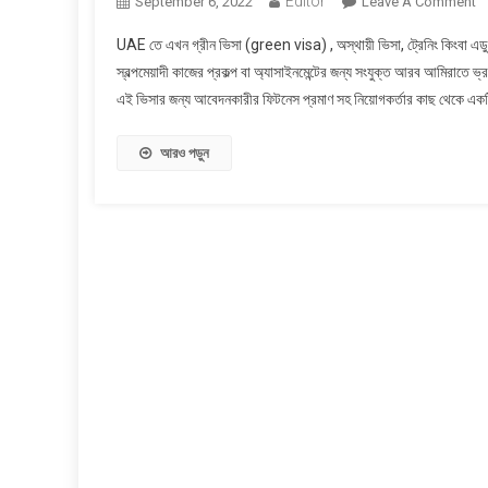
Editor
O
September 6, 2022
Leave A Comment
আ
UAE তে এখন গ্রীন ভিসা (green visa) , অস্থায়ী ভিসা, ট্রেনিং কিংবা এড
আম
স্বল্পমেয়াদী কাজের প্রকল্প বা অ্যাসাইনমেন্টের জন্য সংযুক্ত আরব আমিরাতে
ভি
এই ভিসার জন্য আবেদনকারীর ফিটনেস প্রমাণ সহ নিয়োগকর্তার কাছ থেকে একটি 
স
হচ্
সে
আরও পড়ুন
২