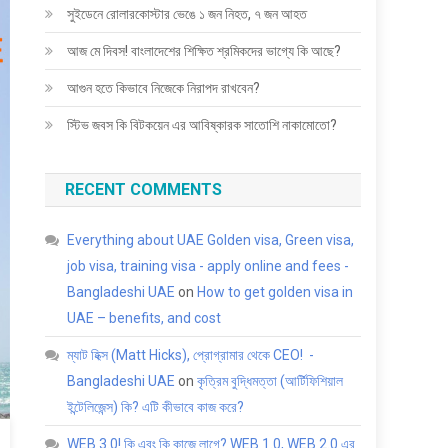
সুইডেনে রোলারকোস্টার ভেঙে ১ জন নিহত, ৭ জন আহত
আজ মে দিবস! বাংলাদেশের শিক্ষিত শ্রমিকদের ভাগ্যে কি আছে?
আগুন হতে কিভাবে নিজেকে নিরাপদ রাখবেন?
স্টিভ জবস কি বিটকয়েন এর আবিষ্কারক সাতোশি নাকামোতো?
RECENT COMMENTS
Everything about UAE Golden visa, Green visa,
job visa, training visa - apply online and fees -
Bangladeshi UAE
on
How to get golden visa in
UAE – benefits, and cost
ম্যাট হিক্স (Matt Hicks), প্রোগ্রামার থেকে CEO! -
Bangladeshi UAE
on
কৃত্রিম বুদ্ধিমত্তা (আর্টিফিশিয়াল
ইন্টেলিজেন্স) কি? এটি কীভাবে কাজ করে?
WEB 3.0! কি এবং কি কাজে লাগে? WEB 1.0, WEB 2.0 এর