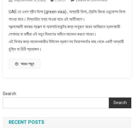
আরব
UAE তে এখন গ্রীন ভিসা (green visa) , অস্থায়ী ভিসা, ট্রেনিং কিংবা এডুকেশন ভিসা
আমিরাতের
পাওয়া যাবে। বিস্তারিত তথ্য পাওয়া যাবে এই আর্টিকেলে।
ভিসা
স্বল্পমেয়াদী কাজের প্রকল্প বা অ্যাসাইনমেন্টের জন্য সংযুক্ত আরব আমিরাতে ভ্রমণকারী
সহজ
পেশাদার বা কর্মীরা এই নতুন বিভাগের অধীনে আবেদন করতে পারেন।
হচ্ছে,
সেপ্টেম্বর
এই ভিসার জন্য আবেদনকারীর ফিটনেস প্রমাণ সহ নিয়োগকর্তার কাছ থেকে একটি অস্থায়ী
২০২২
চুক্তি বা চিঠি প্রয়োজন।
আরও পড়ুন
Search
Search
RECENT POSTS