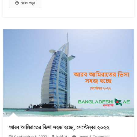
Visa,
আরও পড়ুন
Job
Visa,
Training
Visa
–
Apply
Online
And
Fees
আরব আমিরাতের ভিসা সহজ হচ্ছে, সেপ্টেম্বর ২০২২
Editor
On
September 6, 2022
Leave A Comment