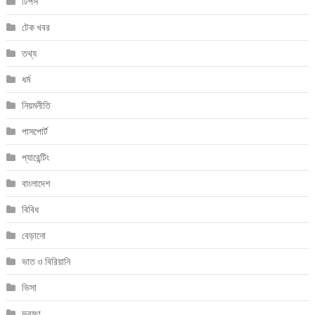
টিপস
টেক খবর
তথ্য
ধর্ম
নিয়মনীতি
পাসপোর্ট
প্যারেন্টিং
বাংলাদেশ
বিবিধ
বেড়ানো
ভাত ও বিরিয়ানি
ভিসা
ভ্রমণ