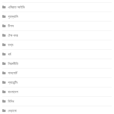
এমিরাত আইডি
গৃহস্থালি
টিপস
টেক খবর
তথ্য
ধর্ম
নিয়মনীতি
পাসপোর্ট
প্যারেন্টিং
বাংলাদেশ
বিবিধ
বেড়ানো