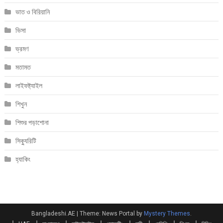
ভাত ও বিরিয়ানি
ভিসা
ভ্রমণ
মতামত
লাইফষ্ট্যাইল
শিখুন
শিশুর পড়াশোনা
সিক্যুরিটি
হ্যাকিং
Bangladeshi.AE
|
Theme: News Portal by
Mystery Themes
.