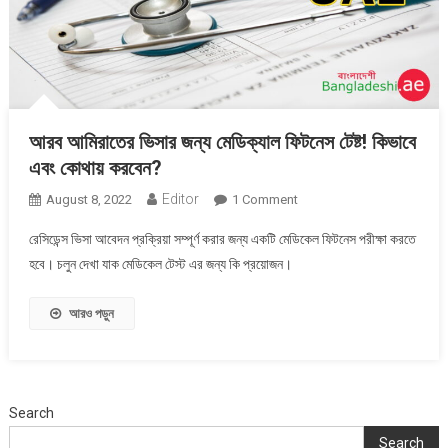
আরব আমিরাতের ভিসার জন্য মেডিক্যাল ফিটনেস টেষ্ট! কিভাবে
এবং কোথায় করবেন?
Editor
On
August 8, 2022
1 Comment
আরব
রেসিডেন্স ভিসা আবেদন প্রক্রিয়া সম্পূর্ণ করার জন্য একটি মেডিকেল ফিটনেস পরীক্ষা করতে
আমিরাতের
হবে। চলুন দেখা যাক মেডিকেল টেস্ট এর জন্য কি প্রয়োজন।
ভিসার
জন্য
আরও পড়ুন
মেডিক্যাল
ফিটনেস
টেষ্ট!
কিভাবে
এবং
Search
কোথায়
Search