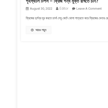
গৃহস্থালি টিপস – ফ্রিজ গন্ধ মুক্ত রাখতে চান?
Editor
On
August 30, 2022
Leave A Comment
গৃহস্থ
ফ্রিজের দুর্গন্ধ দূর করতে চান! লেবু কেটে খোলা পাত্রতে করে ফ্রিজের ভেতর
টিপস
–
আরও পড়ুন
ফ্রিজ
গন্ধ
মুক্ত
রাখতে
চান?