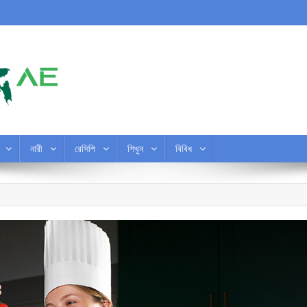
নারী
রেসিপি
শিখুন
বিবিধ