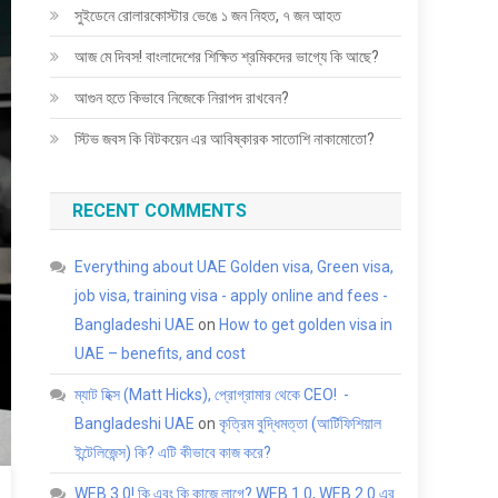
সুইডেনে রোলারকোস্টার ভেঙে ১ জন নিহত, ৭ জন আহত
আজ মে দিবস! বাংলাদেশের শিক্ষিত শ্রমিকদের ভাগ্যে কি আছে?
আগুন হতে কিভাবে নিজেকে নিরাপদ রাখবেন?
স্টিভ জবস কি বিটকয়েন এর আবিষ্কারক সাতোশি নাকামোতো?
RECENT COMMENTS
Everything about UAE Golden visa, Green visa,
job visa, training visa - apply online and fees -
Bangladeshi UAE
on
How to get golden visa in
UAE – benefits, and cost
ম্যাট হিক্স (Matt Hicks), প্রোগ্রামার থেকে CEO! -
Bangladeshi UAE
on
কৃত্রিম বুদ্ধিমত্তা (আর্টিফিশিয়াল
ইন্টেলিজেন্স) কি? এটি কীভাবে কাজ করে?
WEB 3.0! কি এবং কি কাজে লাগে? WEB 1.0, WEB 2.0 এর