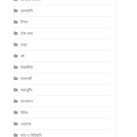
গৃহস্থালি
টিপস
টেক খবর
তথ্য
ধর্ম
নিয়মনীতি
পাসপোর্ট
প্যারেন্টিং
বাংলাদেশ
বিবিধ
বেড়ানো
ভাত ও বিরিয়ানি