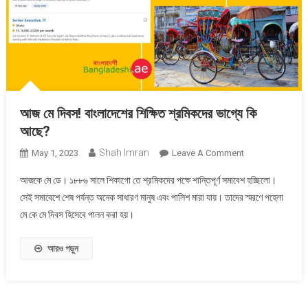
আজ মে দিবস! বাংলাদেশের শিক্ষিত শ্রমিকদের ভাগ্যে কি
আছে?
Shah Imran
On
May 1, 2023
Leave A Comment
আজ
আজকে মে ডে। ১৮৮৬ সালে শিকাগো তে শ্রমিকদের পক্ষে শান্তিপূর্ণ সমাবেশ হচ্ছিলো।
মে
সেই সমাবেশে শেষ পর্যন্ত অনেক সাধারণ মানুষ এবং পালিশ মারা যায়। তাদের স্মরণে পহেলা
দিবস!
মে কে মে দিবস হিসেবে পালন করা হয়।
বাংলাদেশের
শিক্ষিত
শ্রমিকদের
আরও পড়ুন
ভাগ্যে
কি
আছে?