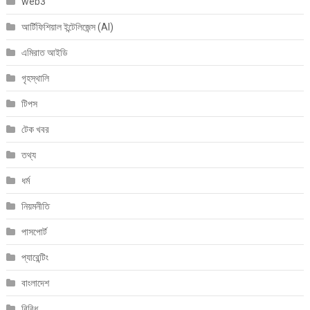
web3
আর্টিফিশিয়াল ইন্টেলিজেন্স (AI)
এমিরাত আইডি
গৃহস্থালি
টিপস
টেক খবর
তথ্য
ধর্ম
নিয়মনীতি
পাসপোর্ট
প্যারেন্টিং
বাংলাদেশ
বিবিধ