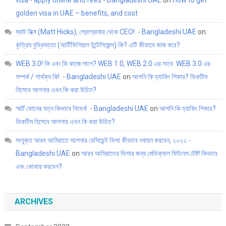
visa - apply online and fees - Bangladeshi UAE
on
How to get
golden visa in UAE – benefits, and cost
ম্যাট হিক্স (Matt Hicks), প্রোগ্রামার থেকে CEO! - Bangladeshi UAE
on
কৃত্রিম বুদ্ধিমত্তা (আর্টিফিশিয়াল ইন্টেলিজেন্স) কি? এটি কীভাবে কাজ করে?
WEB 3.0! কি এবং কি কাজে লাগে? WEB 1.0, WEB 2.0 এর সাথে WEB 3.0 এর
সম্পর্ক / পার্থক্য কি! - Bangladeshi UAE
on
আপনি কি হ্যাকিং শিকার? ভিকটিম
হিসেবে আপনার এখন কি করা উচিত?
স্মার্ট ফোনের যত্ন কিভাবে নিবেন! - Bangladeshi UAE
on
আপনি কি হ্যাকিং শিকার?
ভিকটিম হিসেবে আপনার এখন কি করা উচিত?
সংযুক্ত আরব আমিরাতে আপনার রেসিডেন্ট ভিসা কীভাবে নবায়ন করবেন, ২০২২ -
Bangladeshi UAE
on
আরব আমিরাতের ভিসার জন্য মেডিক্যাল ফিটনেস টেষ্ট! কিভাবে
এবং কোথায় করবেন?
ARCHIVES