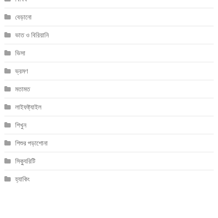
বেড়ানো
ভাত ও বিরিয়ানি
ভিসা
ভ্রমণ
মতামত
লাইফষ্ট্যাইল
শিখুন
শিশুর পড়াশোনা
সিক্যুরিটি
হ্যাকিং