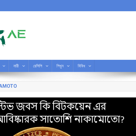
নারী
রেসিপি
শিখুন
বিবিধ
AKAMOTO