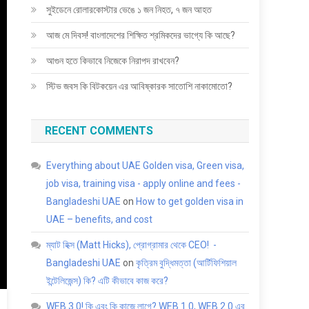
সুইডেনে রোলারকোস্টার ভেঙে ১ জন নিহত, ৭ জন আহত
আজ মে দিবস! বাংলাদেশের শিক্ষিত শ্রমিকদের ভাগ্যে কি আছে?
আগুন হতে কিভাবে নিজেকে নিরাপদ রাখবেন?
স্টিভ জবস কি বিটকয়েন এর আবিষ্কারক সাতোশি নাকামোতো?
RECENT COMMENTS
Everything about UAE Golden visa, Green visa,
job visa, training visa - apply online and fees -
Bangladeshi UAE
on
How to get golden visa in
UAE – benefits, and cost
ম্যাট হিক্স (Matt Hicks), প্রোগ্রামার থেকে CEO! -
Bangladeshi UAE
on
কৃত্রিম বুদ্ধিমত্তা (আর্টিফিশিয়াল
ইন্টেলিজেন্স) কি? এটি কীভাবে কাজ করে?
WEB 3.0! কি এবং কি কাজে লাগে? WEB 1.0, WEB 2.0 এর