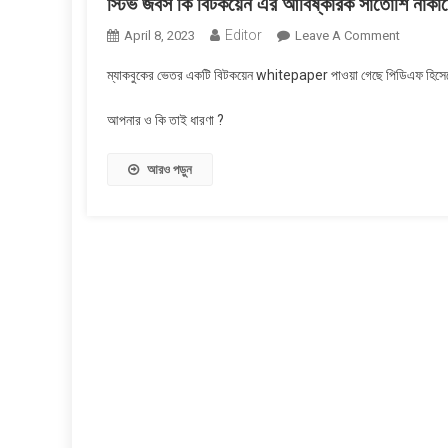
স্টিভ জবস কি বিটকয়েন এর আবিষ্কারক সাতোশি নাক
Editor
On
April 8, 2023
Leave A Comment
স্টিভ
ম্যাকবুকের ভেতর একটি বিটকয়েন whitepaper পাওয়া গেছে পিডিএফ হিসেবে
জবস
কি
আপনার ও কি তাই ধারণা ?
বিটকয়েন
এর
আরও পড়ুন
আবিষ্কারক
সাতোশি
নাকামোতো