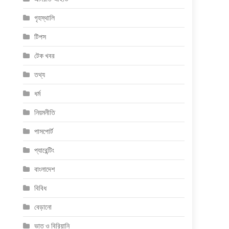
গৃহস্থালি
টিপস
টেক খবর
তথ্য
ধর্ম
নিয়মনীতি
পাসপোর্ট
প্যারেন্টিং
বাংলাদেশ
বিবিধ
বেড়ানো
ভাত ও বিরিয়ানি