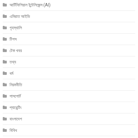
আর্টিফিশিয়াল ইন্টেলিজেন্স (AI)
এমিরাত আইডি
গৃহস্থালি
টিপস
টেক খবর
তথ্য
ধর্ম
নিয়মনীতি
পাসপোর্ট
প্যারেন্টিং
বাংলাদেশ
বিবিধ