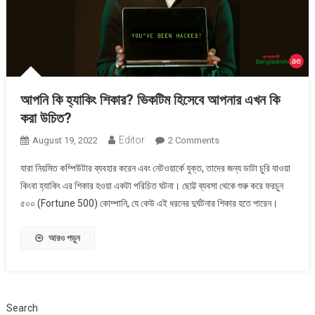
আপনি কি হ্যাকিং শিকার? ভিকটিম হিসেবে আপনার এখন কি
করা উচিত?
Editor
On
August 19, 2022
2 Comments
আপনি
যারা নিয়মিত কম্পিউটার ব্যবহার করেন এবং নেটওয়ার্কে যুক্ত, তাদের জন্য ডাটা চুরি যাওয়া
কি
কিংবা হ্যাকিং এর শিকার হওয়া একটা পরিচিত ঘটনা। ছোট্ট ব্যবসা থেকে শুরু করে ফরচুন
হ্যাকিং
৫০০ (Fortune 500) কোম্পানি, যে কেউ এই ধরনের দুর্ঘটনার শিকার হতে পারেন।
শিকার?
ভিকটিম
হিসেবে
আরও পড়ুন
আপনার
এখন
কি
করা
Search