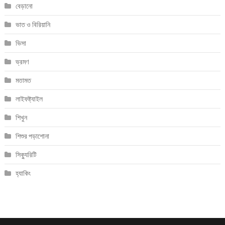
বেড়ানো
ভাত ও বিরিয়ানি
ভিসা
ভ্রমণ
মতামত
লাইফষ্ট্যাইল
শিখুন
শিশুর পড়াশোনা
সিক্যুরিটি
হ্যাকিং