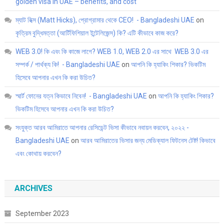
golden visa in UAE – benefits, and cost
ম্যাট হিক্স (Matt Hicks), প্রোগ্রামার থেকে CEO! - Bangladeshi UAE
on
কৃত্রিম বুদ্ধিমত্তা (আর্টিফিশিয়াল ইন্টেলিজেন্স) কি? এটি কীভাবে কাজ করে?
WEB 3.0! কি এবং কি কাজে লাগে? WEB 1.0, WEB 2.0 এর সাথে WEB 3.0 এর
সম্পর্ক / পার্থক্য কি! - Bangladeshi UAE
on
আপনি কি হ্যাকিং শিকার? ভিকটিম
হিসেবে আপনার এখন কি করা উচিত?
স্মার্ট ফোনের যত্ন কিভাবে নিবেন! - Bangladeshi UAE
on
আপনি কি হ্যাকিং শিকার?
ভিকটিম হিসেবে আপনার এখন কি করা উচিত?
সংযুক্ত আরব আমিরাতে আপনার রেসিডেন্ট ভিসা কীভাবে নবায়ন করবেন, ২০২২ -
Bangladeshi UAE
on
আরব আমিরাতের ভিসার জন্য মেডিক্যাল ফিটনেস টেষ্ট! কিভাবে
এবং কোথায় করবেন?
ARCHIVES
September 2023