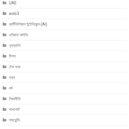
UAE
web3
আর্টিফিশিয়াল ইন্টেলিজেন্স (AI)
এমিরাত আইডি
গৃহস্থালি
টিপস
টেক খবর
তথ্য
ধর্ম
নিয়মনীতি
পাসপোর্ট
প্যারেন্টিং