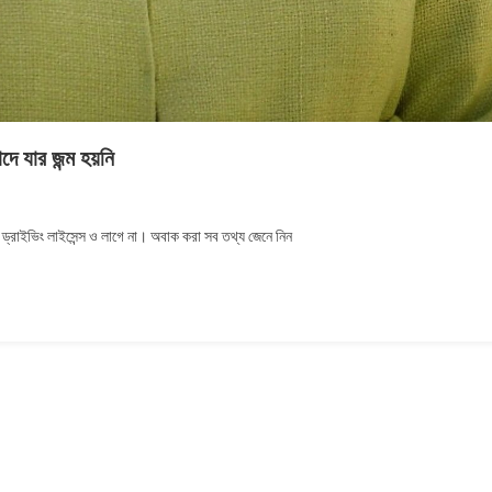
 যার জন্ম হয়নি
n
ী
 ড্রাইভিং লাইসেন্স ও লাগে না। অবাক করা সব তথ্য জেনে নিন
িজাবেথ
Queen
izabeth)
জপ্রাসাদে
র
ম
নি