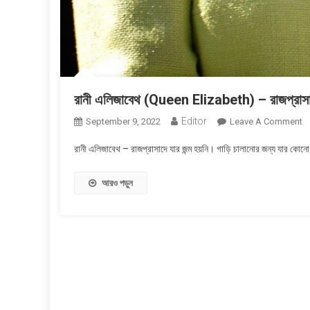
রানী এলিজাবেথ (Queen Elizabeth) – রাজপ্রাসাদে
Editor
O
September 9, 2022
Leave A Comment
রান
রানী এলিজাবেথ – রাজপ্রাসাদে যার জন্ম হয়নি। গাড়ি চালানোর জন্য যার কোনো
এল
(
আরও পড়ুন
El
–
রা
যা
জন্
হয়