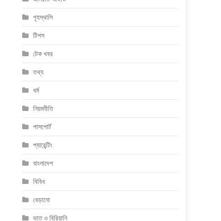
গৃহস্থালি
টিপস
টেক খবর
তথ্য
ধর্ম
নিয়মনীতি
পাসপোর্ট
প্যারেন্টিং
বাংলাদেশ
বিবিধ
বেড়ানো
ভাত ও বিরিয়ানি