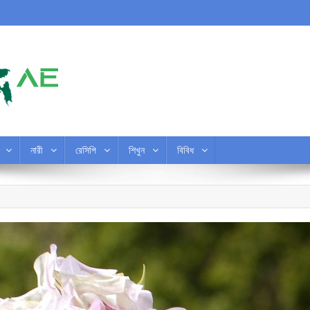
নারী
রেসিপি
শিখুন
বিবিধ