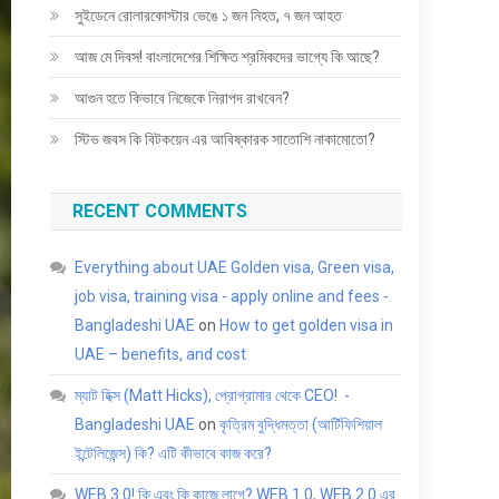
সুইডেনে রোলারকোস্টার ভেঙে ১ জন নিহত, ৭ জন আহত
আজ মে দিবস! বাংলাদেশের শিক্ষিত শ্রমিকদের ভাগ্যে কি আছে?
আগুন হতে কিভাবে নিজেকে নিরাপদ রাখবেন?
স্টিভ জবস কি বিটকয়েন এর আবিষ্কারক সাতোশি নাকামোতো?
RECENT COMMENTS
Everything about UAE Golden visa, Green visa,
job visa, training visa - apply online and fees -
Bangladeshi UAE
on
How to get golden visa in
UAE – benefits, and cost
ম্যাট হিক্স (Matt Hicks), প্রোগ্রামার থেকে CEO! -
Bangladeshi UAE
on
কৃত্রিম বুদ্ধিমত্তা (আর্টিফিশিয়াল
ইন্টেলিজেন্স) কি? এটি কীভাবে কাজ করে?
WEB 3.0! কি এবং কি কাজে লাগে? WEB 1.0, WEB 2.0 এর