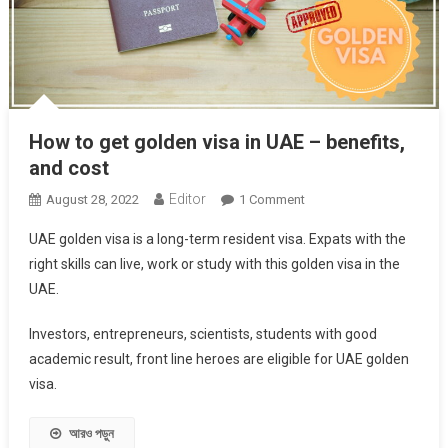
How to get golden visa in UAE – benefits,
and cost
Editor
On
August 28, 2022
1 Comment
How
UAE golden visa is a long-term resident visa. Expats with the
To
right skills can live, work or study with this golden visa in the
Get
UAE.
Golden
Visa
Investors, entrepreneurs, scientists, students with good
In
academic result, front line heroes are eligible for UAE golden
UAE
–
visa.
Benefits,
And
আরও পড়ুন