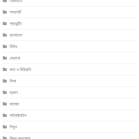
নিয়মনীতি
পাসপোর্ট
প্যারেন্টিং
বাংলাদেশ
বিবিধ
বেড়ানো
ভাত ও বিরিয়ানি
ভিসা
ভ্রমণ
মতামত
লাইফষ্ট্যাইল
শিখুন
শিশুর পড়াশোনা