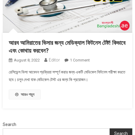
আরব আমিরাতের ভিসার জন্য মেডিক্যাল ফিটনেস টেষ্ট! কিভাবে
এবং কোথায় করবেন?
Editor
On
August 8, 2022
1 Comment
আরব
রেসিডেন্স ভিসা আবেদন প্রক্রিয়া সম্পূর্ণ করার জন্য একটি মেডিকেল ফিটনেস পরীক্ষা করতে
আমিরাতের
হবে। চলুন দেখা যাক মেডিকেল টেস্ট এর জন্য কি প্রয়োজন।
ভিসার
জন্য
আরও পড়ুন
মেডিক্যাল
ফিটনেস
টেষ্ট!
কিভাবে
এবং
Search
কোথায়
Search