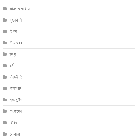
এমিরাত আইডি
গৃহস্থালি
টিপস
টেক খবর
তথ্য
ধর্ম
নিয়মনীতি
পাসপোর্ট
প্যারেন্টিং
বাংলাদেশ
বিবিধ
বেড়ানো