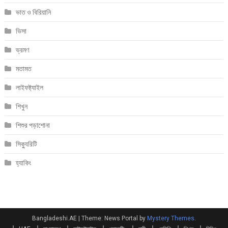
ভাত ও বিরিয়ানি
ভিসা
ভ্রমণ
মতামত
লাইফষ্ট্যাইল
শিখুন
শিশুর পড়াশোনা
সিক্যুরিটি
হ্যাকিং
Bangladeshi.AE
|
Theme: News Portal by
Mystery Themes
.