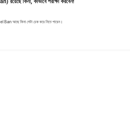
n) রয়েছে কিনা, কীভাবে পরীক্ষা করবেন!
ত
ravel Ban আছে কিনা সেটা চেক করে নিতে পারেন।
ত:
জ্ঞা
vel
ে
ন!