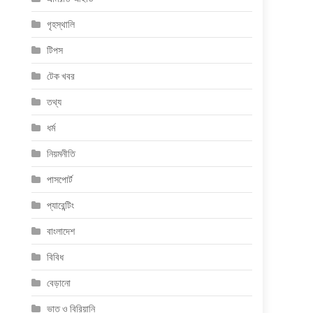
গৃহস্থালি
টিপস
টেক খবর
তথ্য
ধর্ম
নিয়মনীতি
পাসপোর্ট
প্যারেন্টিং
বাংলাদেশ
বিবিধ
বেড়ানো
ভাত ও বিরিয়ানি