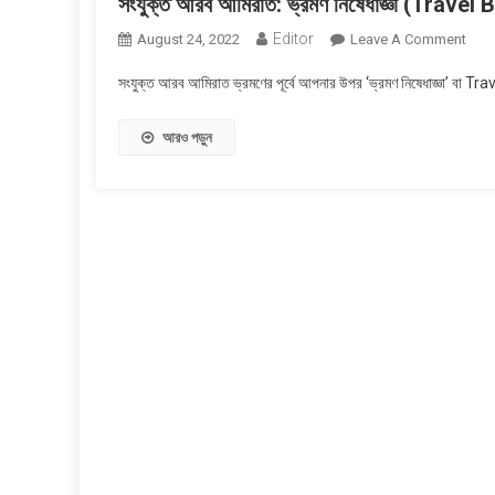
সংযুক্ত আরব আমিরাত: ভ্রমণ নিষেধাজ্ঞা (Travel Ba
Editor
On
August 24, 2022
Leave A Comment
সংযুক্
সংযুক্ত আরব আমিরাত ভ্রমণের পূর্বে আপনার উপর ‘ভ্রমণ নিষেধাজ্ঞা’ বা T
আরব
আমিরা
আরও পড়ুন
ভ্রমণ
নিষেধা
(Tra
Ban)
রয়েছে
কিনা,
কীভাব
পরীক্ষা
করবে