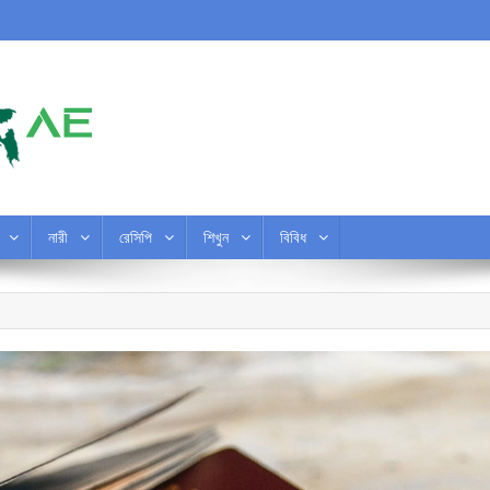
নারী
রেসিপি
শিখুন
বিবিধ