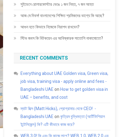
সুইডেনে রোলারকোস্টার ভেঙে ১ জন নিহত, ৭ জন আহত
আজ মে দিবস! বাংলাদেশের শিক্ষিত শ্রমিকদের ভাগ্যে কি আছে?
আগুন হতে কিভাবে নিজেকে নিরাপদ রাখবেন?
স্টিভ জবস কি বিটকয়েন এর আবিষ্কারক সাতোশি নাকামোতো?
RECENT COMMENTS
Everything about UAE Golden visa, Green visa,
job visa, training visa - apply online and fees -
Bangladeshi UAE
on
How to get golden visa in
UAE – benefits, and cost
ম্যাট হিক্স (Matt Hicks), প্রোগ্রামার থেকে CEO! -
Bangladeshi UAE
on
কৃত্রিম বুদ্ধিমত্তা (আর্টিফিশিয়াল
ইন্টেলিজেন্স) কি? এটি কীভাবে কাজ করে?
WEB 3.0! কি এবং কি কাজে লাগে? WEB 1.0, WEB 2.0 এর