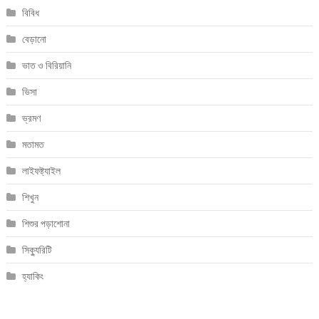
বিবিধ
বেড়ানো
ভাত ও বিরিয়ানি
ভিসা
ভ্রমণ
মতামত
লাইফষ্ট্যাইল
শিখুন
শিশুর পড়াশোনা
সিক্যুরিটি
হ্যাকিং