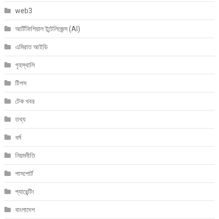
web3
আর্টিফিশিয়াল ইন্টেলিজেন্স (AI)
এমিরাত আইডি
গৃহস্থালি
টিপস
টেক খবর
তথ্য
ধর্ম
নিয়মনীতি
পাসপোর্ট
প্যারেন্টিং
বাংলাদেশ