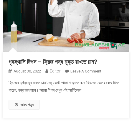
গৃহস্থালি টিপস – ফ্রিজ গন্ধ মুক্ত রাখতে চান?
Editor
On
August 30, 2022
Leave A Comment
গৃহস্থালি
ফ্রিজের দুর্গন্ধ দূর করতে চান! লেবু কেটে খোলা পাত্রতে করে ফ্রিজের ভেতর রেখে দিতে
টিপস
পারেন, গন্ধ চলে যাবে। আরো টিপস দেখুন এই আর্টিকেলে
–
ফ্রিজ
আরও পড়ুন
গন্ধ
মুক্ত
রাখতে
চান?