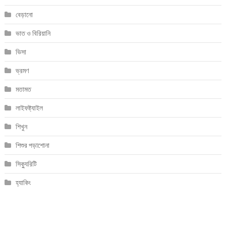
বেড়ানো
ভাত ও বিরিয়ানি
ভিসা
ভ্রমণ
মতামত
লাইফষ্ট্যাইল
শিখুন
শিশুর পড়াশোনা
সিক্যুরিটি
হ্যাকিং