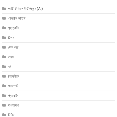
আর্টিফিশিয়াল ইন্টেলিজেন্স (AI)
এমিরাত আইডি
গৃহস্থালি
টিপস
টেক খবর
তথ্য
ধর্ম
নিয়মনীতি
পাসপোর্ট
প্যারেন্টিং
বাংলাদেশ
বিবিধ