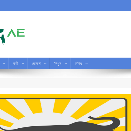
নারী
রেসিপি
শিখুন
বিবিধ