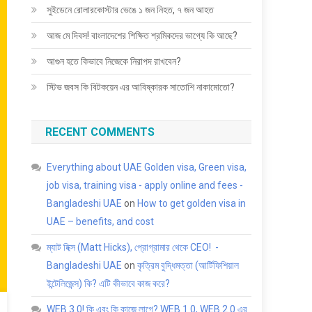
সুইডেনে রোলারকোস্টার ভেঙে ১ জন নিহত, ৭ জন আহত
আজ মে দিবস! বাংলাদেশের শিক্ষিত শ্রমিকদের ভাগ্যে কি আছে?
আগুন হতে কিভাবে নিজেকে নিরাপদ রাখবেন?
স্টিভ জবস কি বিটকয়েন এর আবিষ্কারক সাতোশি নাকামোতো?
RECENT COMMENTS
Everything about UAE Golden visa, Green visa,
job visa, training visa - apply online and fees -
Bangladeshi UAE
on
How to get golden visa in
UAE – benefits, and cost
ম্যাট হিক্স (Matt Hicks), প্রোগ্রামার থেকে CEO! -
Bangladeshi UAE
on
কৃত্রিম বুদ্ধিমত্তা (আর্টিফিশিয়াল
ইন্টেলিজেন্স) কি? এটি কীভাবে কাজ করে?
WEB 3.0! কি এবং কি কাজে লাগে? WEB 1.0, WEB 2.0 এর