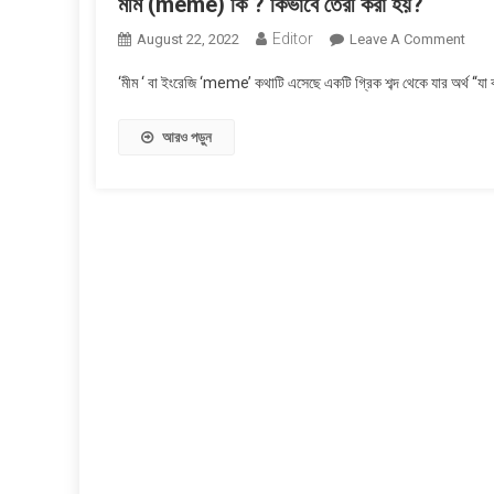
মীম (meme) কি ? কিভাবে তৈরী করা হয়?
Editor
On
August 22, 2022
Leave A Comment
মীম
‘মীম ‘ বা ইংরেজি ‘meme’ কথাটি এসেছে একটি গ্রিক শব্দ থেকে যার অর্থ “যা
(me
কি
আরও পড়ুন
?
কিভাব
তৈরী
করা
হয়?