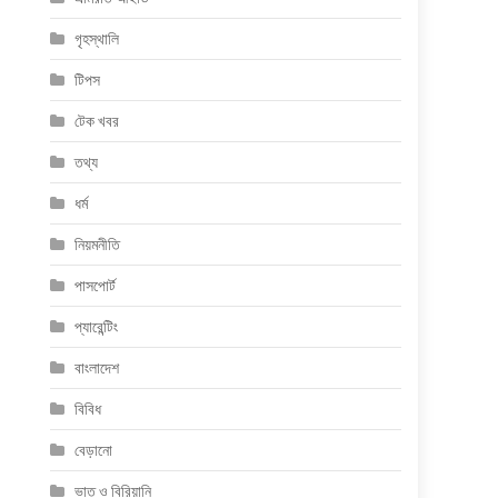
গৃহস্থালি
টিপস
টেক খবর
তথ্য
ধর্ম
নিয়মনীতি
পাসপোর্ট
প্যারেন্টিং
বাংলাদেশ
বিবিধ
বেড়ানো
ভাত ও বিরিয়ানি