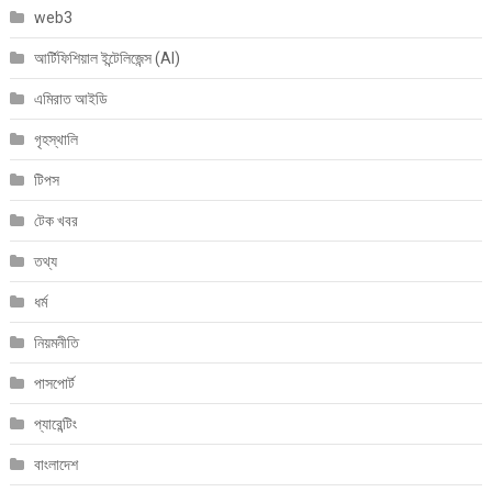
web3
আর্টিফিশিয়াল ইন্টেলিজেন্স (AI)
এমিরাত আইডি
গৃহস্থালি
টিপস
টেক খবর
তথ্য
ধর্ম
নিয়মনীতি
পাসপোর্ট
প্যারেন্টিং
বাংলাদেশ