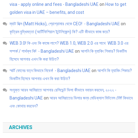
visa - apply online and fees - Bangladeshi UAE
on
How to get
golden visa in UAE – benefits, and cost
ম্যাট হিক্স (Matt Hicks), প্রোগ্রামার থেকে CEO! - Bangladeshi UAE
on
কৃত্রিম বুদ্ধিমত্তা (আর্টিফিশিয়াল ইন্টেলিজেন্স) কি? এটি কীভাবে কাজ করে?
WEB 3.0! কি এবং কি কাজে লাগে? WEB 1.0, WEB 2.0 এর সাথে WEB 3.0 এর
সম্পর্ক / পার্থক্য কি! - Bangladeshi UAE
on
আপনি কি হ্যাকিং শিকার? ভিকটিম
হিসেবে আপনার এখন কি করা উচিত?
স্মার্ট ফোনের যত্ন কিভাবে নিবেন! - Bangladeshi UAE
on
আপনি কি হ্যাকিং শিকার?
ভিকটিম হিসেবে আপনার এখন কি করা উচিত?
সংযুক্ত আরব আমিরাতে আপনার রেসিডেন্ট ভিসা কীভাবে নবায়ন করবেন, ২০২২ -
Bangladeshi UAE
on
আরব আমিরাতের ভিসার জন্য মেডিক্যাল ফিটনেস টেষ্ট! কিভাবে
এবং কোথায় করবেন?
ARCHIVES