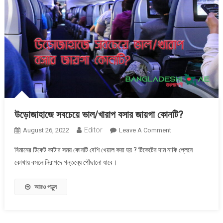
উড়োজাহাজে সবচেয়ে ভাল/খারাপ বসার জায়গা কোনটি?
Editor
On
August 26, 2022
Leave A Comment
উড়োজাহাজে
বিমানের টিকেট কাটার সময় কোনটি বেশি খেয়াল করা হয় ? টিকেটের দাম নাকি প্লেনে
সবচেয়ে
কোথায় বসলে নিরাপদে গন্তব্যে পৌঁছানো যাবে।
ভাল/
খারাপ
আরও পড়ুন
বসার
জায়গা
কোনটি?