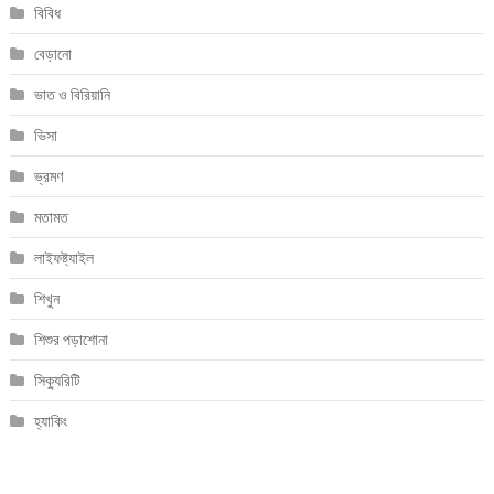
বিবিধ
বেড়ানো
ভাত ও বিরিয়ানি
ভিসা
ভ্রমণ
মতামত
লাইফষ্ট্যাইল
শিখুন
শিশুর পড়াশোনা
সিক্যুরিটি
হ্যাকিং