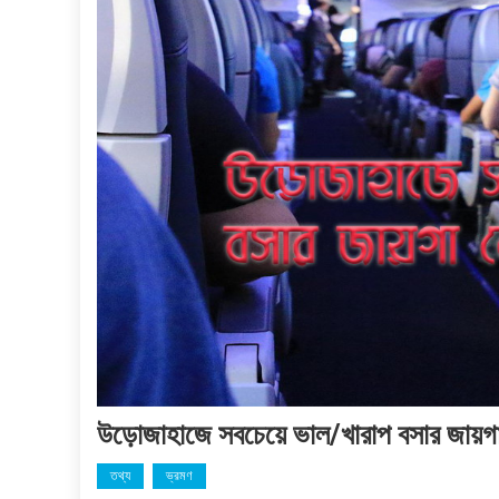
উড়োজাহাজে সবচেয়ে ভাল/খারাপ বসার জায়গ
তথ্য
ভ্রমণ