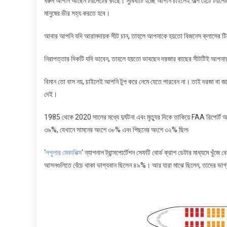
ধরুন আপনি আছেন টয়লেটের কাছে। সুবিধাটি হচ্ছে আপনি চাইলেই অল্প হেটে টয়লেট ব
মানুষের ভীর সহ্য করতে হবে।
আবার আপনি যদি আরামদায়ক সীট চান, তাহলে আপনাকে হয়তো বিজনেস ক্লাসের টিক
নিরাপত্তার দিকটি যদি ভাবেন, তাহলে হয়তো ভাবছেন দরজার কাছের সীটটিই আপন
বিমান তো বাস নয়, চাইলেই আপনি টুপ করে নেমে যেতে পারবেন না। তাই দরজা বা জা
দেই।
1985 থেকে 2020 সালের মধ্যে দুর্ঘটনা এবং মৃত্যুর দিকে তাকিয়ে FAA রিপোর্ট অন
৩৯%, যেখানে সামনের অংশে ৩৮% এবং পিছনের অংশে ৩২% ছিল৷
‘
পপুলার মেকানিক্স
‘ ন্যাশনাল ট্রান্সপোর্টেশন সেফটি বোর্ড ক্রাশ ডেটার মাধ্যমে খু
আসনগুলিতে বেঁচে থাকা ভাগ্যবান ছিলেন ৪৯%। আর যারা মাঝে ছিলেন, তাদের ভা