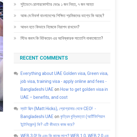
সুইডেনে রোলারকোস্টার ভেঙে ১ জন নিহত, ৭ জন আহত
আজ মে দিবস! বাংলাদেশের শিক্ষিত শ্রমিকদের ভাগ্যে কি আছে?
আগুন হতে কিভাবে নিজেকে নিরাপদ রাখবেন?
স্টিভ জবস কি বিটকয়েন এর আবিষ্কারক সাতোশি নাকামোতো?
RECENT COMMENTS
Everything about UAE Golden visa, Green visa,
job visa, training visa - apply online and fees -
Bangladeshi UAE
on
How to get golden visa in
UAE – benefits, and cost
ম্যাট হিক্স (Matt Hicks), প্রোগ্রামার থেকে CEO! -
Bangladeshi UAE
on
কৃত্রিম বুদ্ধিমত্তা (আর্টিফিশিয়াল
ইন্টেলিজেন্স) কি? এটি কীভাবে কাজ করে?
WEB 3.0! কি এবং কি কাজে লাগে? WEB 1.0, WEB 2.0 এর