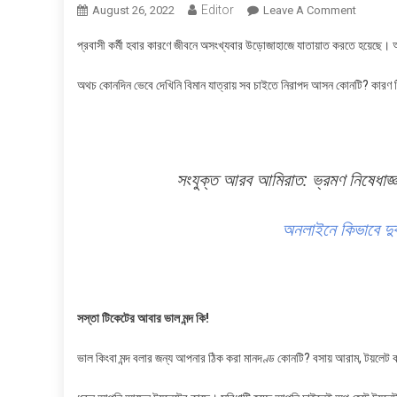
Editor
On
August 26, 2022
Leave A Comment
উড়োজাহা
প্রবাসী কর্মী হবার কারণে জীবনে অসংখ্যবার উড়োজাহাজে যাতায়াত করতে হয়েছে।
সবচেয়ে
ভাল/
অথচ কোনদিন ভেবে দেখিনি বিমান যাত্রায় সব চাইতে নিরাপদ আসন কোনটি? কারণ টিক
খারাপ
বসার
জায়গা
কোনটি?
সংযুক্ত আরব আমিরাত: ভ্রমণ নিষেধাজ্ঞ
অনলাইনে কিভাবে দুব
সস্তা টিকেটের আবার ভাল মন্দ কি!
ভাল কিংবা মন্দ বলার জন্য আপনার ঠিক করা মানদণ্ড কোনটি? বসায় আরাম, টয়লেট কা