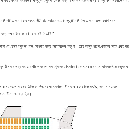
্যবহার করতে পারবেন। কিন্তু এই সুবিধা নেবার জন্য আপনাকে টয়লেটের মৃদু দুর্গন্ধ এবং ওইখানে যাওয়
েট কাটতে হবে। সেক্ষেত্রে সীট আরামদায়ক হবে, কিন্তু টিকেট কিনতে হবে অনেক বেশি দামে।
ার জন্য সব চাইতে ভাল। আসলেই কি তাই ?
নালা যেখানেই বসুন না কেন, আপনার জন্য সেটা বিশেষ কিছু না। তাই আসুন পরিসংখ্যানের দিকে একটু ন
ুযায়ী বসার জন্য সবচেয়ে খারাপ জায়গা হল প্লেনের মাঝখানে। কেবিনের মাঝখানে আসনগুলিতে মৃত্যুর হ
ঁজে বের করে দেখতে পায় যে, উইংয়ের পিছনের আসনগুলির বেঁচে থাকার হার ছিল ৬৯%, যেখানে সামনের
গ্য ৫৬% সু-প্রসন্ন ছিল।