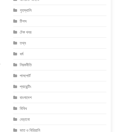
গৃহস্থালি
টিপস
টেক খবর
তথ্য
ধর্ম
ত
নিয়মনীতি
পাসপোর্ট
প্যারেন্টিং
বাংলাদেশ
বিবিধ
বেড়ানো
ভাত ও বিরিয়ানি