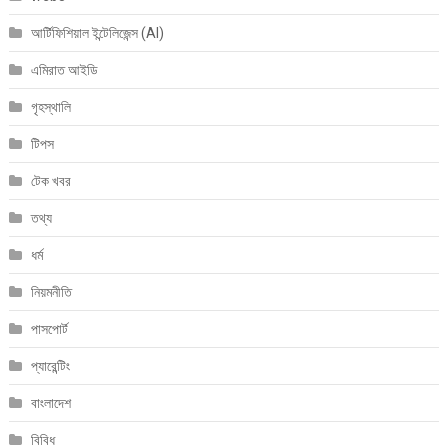
আর্টিফিশিয়াল ইন্টেলিজেন্স (AI)
এমিরাত আইডি
গৃহস্থালি
টিপস
টেক খবর
তথ্য
ধর্ম
নিয়মনীতি
পাসপোর্ট
প্যারেন্টিং
বাংলাদেশ
বিবিধ