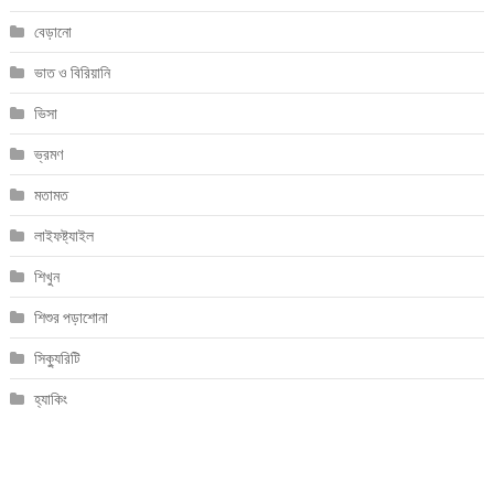
বেড়ানো
ভাত ও বিরিয়ানি
ভিসা
ভ্রমণ
মতামত
লাইফষ্ট্যাইল
শিখুন
শিশুর পড়াশোনা
সিক্যুরিটি
হ্যাকিং