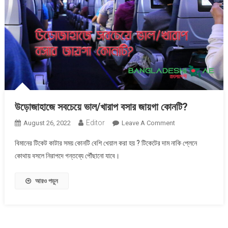
উড়োজাহাজে সবচেয়ে ভাল/খারাপ বসার জায়গা কোনটি?
Editor
On
August 26, 2022
Leave A Comment
উড়োজাহাজে
বিমানের টিকেট কাটার সময় কোনটি বেশি খেয়াল করা হয় ? টিকেটের দাম নাকি প্লেনে
সবচেয়ে
কোথায় বসলে নিরাপদে গন্তব্যে পৌঁছানো যাবে।
ভাল/
খারাপ
আরও পড়ুন
বসার
জায়গা
কোনটি?