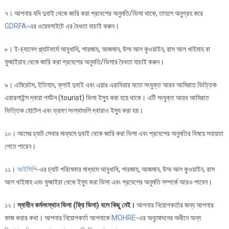
৭। আপনার যদি দুবাই থেকে জারি করা প্রবেশের অনুমতি/ভিসা থাকে, তাহলে অনুগ্রহ করে
GDRFA
-এর ওয়েবসাইটে এর বৈধতা যাচাই করুন।
৮। ই-চ্যানেল প্ল্যাটফর্মে আবুধাবি, শারজাহ, আজমান, উম্ম আল কুওয়াইন, রাস আল খাইমাহ বা
ফুজাইরাহ থেকে জারি করা প্রবেশের অনুমতি/ভিসার বৈধতা যাচাই করুন।
৯। এমিরেটস, ইতিহাদ, ফ্লাই দুবাই এবং এয়ার এরাবিয়ার মতো সংযুক্ত আরব আমিরাত ভিত্তিক
এয়ারলাইন্স দ্বারা পর্যটন (tourist) ভিসা ইস্যু করা হয়ে থাকে। এটি সংযুক্ত আরব আমিরাত
ভিত্তিক হোটেল এবং ভ্রমণ সংস্থাগুলি দ্বারাও ইস্যু করা হয়।
১০। আমের চ্যাট সেবার মাধ্যমে দুবাই থেকে জারি করা ভিসা এবং প্রবেশের অনুমতির বিষয়ে সহায়তা
পেতে পারেন।
১১।
আইসিপি
-এর চ্যাট পরিষেবার মাধ্যমে আবুধাবি, শারজাহ, আজমান, উম্ম আল কুওয়াইন, রাস
আল খাইমাহ এবং ফুজাইরা থেকে ইস্যু করা ভিসা এবং প্রবেশের অনুমতি সম্পর্কে আরও পাবেন।
১২।
স্বাধীন কর্মসংস্থান ভিসা (ফ্রি ভিসা) বলে কিছু নেই।
আপনার নিয়োগকর্তার জন্য আপনার
কাজ করার কথা। আপনার নিয়োগকর্তা আপনাকে
MOHRE
-এর অনুমোদনের অধীনে অন্য