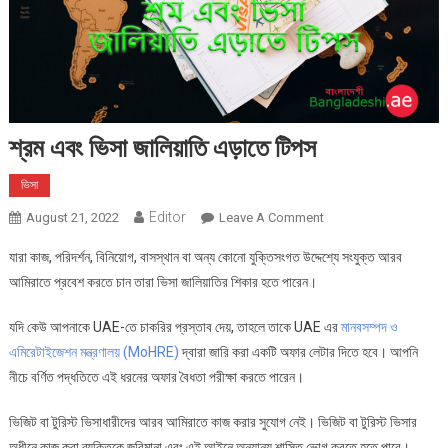
শ্রম এবং ভিসা জালিয়াতি এড়াতে টিপস
ভিসা
Editor
On
August 21, 2022
Leave A Comment
শ্রম
যারা কাজ, পরিদর্শন, বিনিয়োগ, বাসস্থান বা অন্য কোনো যুক্তিসংগত উদ্দেশ্যে সংযুক্ত আরব
এবং
আমিরাতে প্রবেশ করতে চান তারা ভিসা জালিয়াতির শিকার হতে পারেন।
ভিসা
জালিয়াতি
যদি কেউ আপনাকে UAE-তে চাকরির প্রস্তাব দেয়, তাহলে তাকে UAE এর
মানবসম্পদ ও
এড়াতে
এমিরেটাইজেশন মন্ত্রণালয় (MoHRE)
দ্বারা জারি করা একটি অফার লেটার দিতে হবে। আপনি
টিপস
নীচে বর্ণিত পদ্ধতিতে এই ধরনের অফার বৈধতা পরীক্ষা করতে পারেন।
ভিজিট বা টুরিস্ট ভিসাধারীদের আরব আমিরাতে কাজ করার সুযোগ নেই। ভিজিট বা টুরিস্ট ভিসার
অধীনে কাজ করা ব্যক্তিকে জরিমানা এবং এই আইনে অন্যান্য শাস্তি ভোগ করতে হতে পারে।