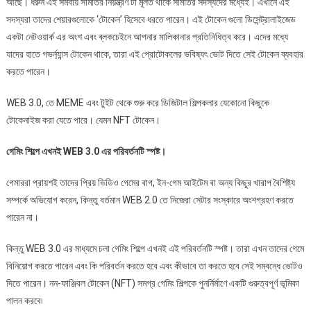
আছে। ধরুন এই সমবায় সমিতির নিয়ন্ত্রণ টা মূলত থাকে সমিতির সদস্যদের মধ্যেই। এখানে এই
সদস্যরা তাদের শেয়ারগুলোকে ‘টোকেন’ হিসেবে ধরতে পারেন। এই টোকেন গুলো ডিসেন্ট্রালাইজেড
একটা নেটওয়ার্ক এর অংশ এবং ব্লকচেইনে আপনার মালিকানার প্রতিনিধিত্ব করে। এদের মধ্যে
যাদের হাতে গভর্ন্যান্স টোকেন থাকে, তারা এই প্রোটোকলের ভবিষ্যৎ ভোট দিতে সেই টোকেন ব্যবহার
করতে পারেন।
WEB 3.0, তে MEME এবং টুইট থেকে শুরু করে ডিজিটাল শিল্পকলার যেকোনো কিছুকে
টোকেনাইজ করা যেতে পারে। যেমন NFT টোকেন।
গেমিং শিল্পে এখনই WEB 3.0 এর পরিবর্তনটি স্পষ্ট।
গেমাররা প্রায়শই তাদের প্রিয় ভিডিও গেমের বাগ, ইন-গেম আইটেম বা অন্য কিছুর খারাপ বৈশিষ্ট্য
সম্পর্কে অভিযোগ করেন, কিন্তু বর্তমান WEB 2.0 তে নিজেরা সেটার সংস্কারে অংশগ্রহণ করতে
পারেন না।
কিন্তু WEB 3.0 এর মাধ্যমে চলা গেমিং শিল্পে এখনই এই পরিবর্তনটি স্পষ্ট। তারা এখন তাদের গেমে
বিনিয়োগ করতে পারেন এবং কি পরিবর্তন করতে হবে এবং কীভাবে তা করতে হবে সেই সম্বন্ধে ভোটও
দিতে পারেন। নন-ফাঞ্জিবল টোকেন (NFT) সমগ্র গেমিং শিল্পকে পুনর্নির্মাণে একটি গুরুত্বপূর্ণ ভূমিকা
পালন করবে৷