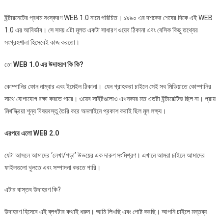
WEB
ইন্টারনেটের প্রথম সংস্করণ WEB 1.0 নামে পরিচিত। ১৯৯০ এর দশকের শেষের দিকে এই WEB
1.0,
1.0 এর আবির্ভাব। সে সময় এটা মূলত একটা সাধারণ ওয়েব ঠিকানা এবং বেসিক কিছু তথ্যের
WEB
2.0
সংগ্রহশালা হিসেবেই কাজ করতো।
এর
সাথে
তো
WEB 1.0 এর উদাহরণ কি কি?
WEB
কোম্পানির ফোন নাম্বার এবং ইমেইল ঠিকানা। যেন গ্রাহকরা চাইলে সেই সব মিডিয়াতে কোম্পানির
3.0
এর
সাথে যোগাযোগ রক্ষা করতে পারে। ওয়েব সাইটগুলোও এখনকার মত এতটা ইন্টারেক্টিভ ছিল না। প্রায়
সম্পর্ক
মিথস্ক্রিয়া শূন্য বিষয়বস্তু তৈরি করে অনলাইনে প্রকাশ করাই ছিল মূল লক্ষ্য।
/
পার্থক্য
এরপরে এলো WEB 2.0
কি!
যেটা আসলে আমাদের ‘লেখা/পড়া’ উভয়ের এক দারুণ সংমিশ্রণ। এখানে আমরা চাইলে আমাদের
ফাইলগুলো খুলতে এবং সম্পাদনা করতে পারি।
এটার বাস্তব উদাহরণ কি?
উদাহরণ হিসেবে এই ব্লগটার কথাই ধরুন। আমি লিখছি এবং পোষ্ট করছি। আপনি চাইলে মন্তব্য