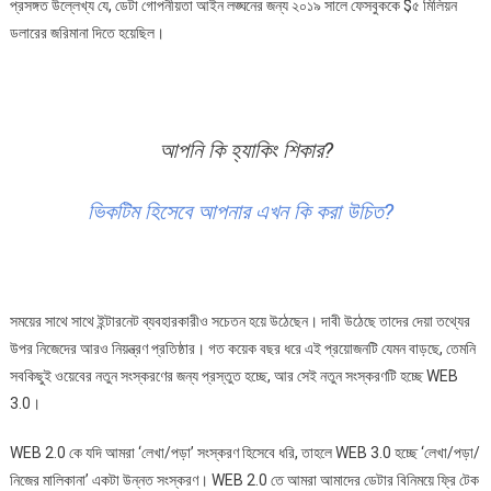
প্রসঙ্গত উল্লেখ্য যে, ডেটা গোপনীয়তা আইন লঙ্ঘনের জন্য ২০১৯ সালে ফেসবুককে $৫ মিলিয়ন
ডলারের জরিমানা দিতে হয়েছিল।
আপনি কি হ্যাকিং শিকার?
ভিকটিম হিসেবে আপনার এখন কি করা উচিত?
সময়ের সাথে সাথে ইন্টারনেট ব্যবহারকারীও সচেতন হয়ে উঠেছেন। দাবী উঠেছে তাদের দেয়া তথ্যের
উপর নিজেদের আরও নিয়ন্ত্রণ প্রতিষ্ঠার। গত কয়েক বছর ধরে এই প্রয়োজনটি যেমন বাড়ছে, তেমনি
সবকিছুই ওয়েবের নতুন সংস্করণের জন্য প্রস্তুত হচ্ছে, আর সেই নতুন সংস্করণটি হচ্ছে WEB
3.0।
WEB 2.0 কে যদি আমরা ‘লেখা/পড়া’ সংস্করণ হিসেবে ধরি, তাহলে WEB 3.0 হচ্ছে ‘লেখা/পড়া/
নিজের মালিকানা’ একটা উন্নত সংস্করণ। WEB 2.0 তে আমরা আমাদের ডেটার বিনিময়ে ফ্রি টেক