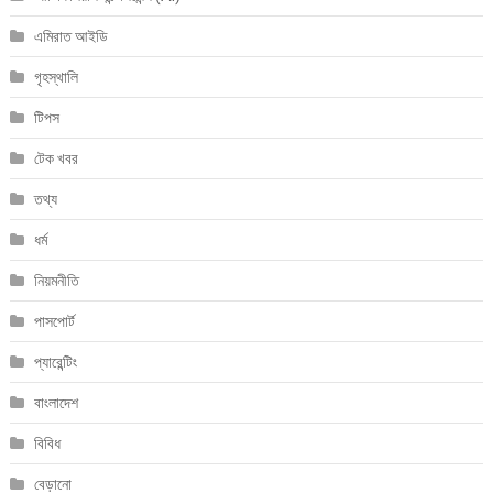
এমিরাত আইডি
গৃহস্থালি
টিপস
টেক খবর
তথ্য
ধর্ম
নিয়মনীতি
পাসপোর্ট
প্যারেন্টিং
বাংলাদেশ
বিবিধ
বেড়ানো