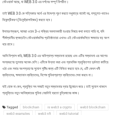
নেটওয়ার্ক আছে, যা WEB 3.0 এর দর্শনের সম্পূর্ণ বিপরীত।
তাই WEB 3.0 কে সত্যিকার অর্থে এর উদ্দেশ্য পূরণ করতে শুধুমাত্র নামেই নয়, বস্তুগত-ভাবেও
বিকেন্দ্রীকরণ (ডিসেন্ট্রালাইজড) করতে হবে।
উদাহরণস্বরূপ, আমরা ওয়েব 3-এ সক্রিয় অবদানকারী হওয়ার বিষয়ে কথা বলতে পারি না, যদি
শীর্ষস্থানীয় ব্লকচেইন নেটওয়ার্কগুলির প্রতিষ্ঠাতারা এখনও এই নেটওয়ার্কগুলিতে ক্ষমতার বড় অংশ
ধরে রাখে।
আমি বিশ্বাস করি, WEB 3.0 এর অবিশ্বাস্য সম্ভাবনা রয়েছে এবং এটির সম্ভাবনা এর আগের
সংস্করণের তুলনায় অনেক বেশি। এটিকে উন্নত করা এবং প্রাথমিক প্রযুক্তিগত দুর্বলতা কাটিয়ে
ওঠা এবং সবার অংশগ্রহণের সুযোগ সৃষ্টির জন্য এটি নিশ্চিত করতে হবে যে, এটি কেবল ধনী
ব্যক্তিদের, ক্ষমতাবান ব্যক্তিদের, বিশেষ সুবিধাপ্রাপ্ত ব্যক্তিদের সেবা করবে না।
যাই হোক না কেন, প্রযুক্তি সব সময়ই নতুন সম্ভাবনার দ্বার উন্মোচন করে। তাই সুযোগ থাকলে
প্রযুক্তির নতুন আবিষ্কারের সুবিধা নেয়াটাই হয়তো বুদ্ধিমানের কাজ।
Tagged
blockchain
is web3 a crypto
web3 blockchain
web3 examples
web3 nft
web3 tutorial