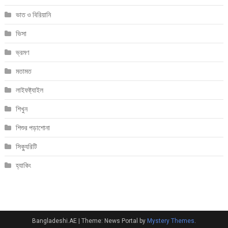
ভাত ও বিরিয়ানি
ভিসা
ভ্রমণ
মতামত
লাইফষ্ট্যাইল
শিখুন
শিশুর পড়াশোনা
সিক্যুরিটি
হ্যাকিং
Bangladeshi.AE
|
Theme: News Portal by
Mystery Themes
.