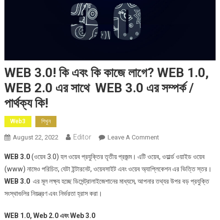
WEB 3.0! কি এবং কি কাজে লাগে? WEB 1.0,
WEB 2.0 এর সাথে WEB 3.0 এর সম্পর্ক /
পার্থক্য কি!
Web3
শিখুন
Editor
On
August 22, 2022
Leave A Comment
WEB
WEB 3.0
(ওয়েব 3.0) হল ওয়েব প্রযুক্তির তৃতীয় প্রজন্ম। এটি ওয়েব, ওয়ার্ল্ড ওয়াইড ওয়েব
3.0!
(www) নামেও পরিচিত, যেটা ইন্টারনেট, ওয়েবসাইট এবং ওয়েব অ্যাপ্লিকেশন এর ভিত্তি স্তর।
কি
WEB 3.0
এর
মূল লক্ষ্য হচ্ছে ডিসেন্ট্রালাইজেশানের মাধ্যমে, আপনার তথ্যর উপর বড় প্রযুক্তি
এবং
সংস্থাগুলির নিয়ন্ত্রণ এবং নির্ভরতা হ্রাস করা।
কি
কাজে
WEB 1.0, Web 2.0
এবং
Web 3.0
লাগে?